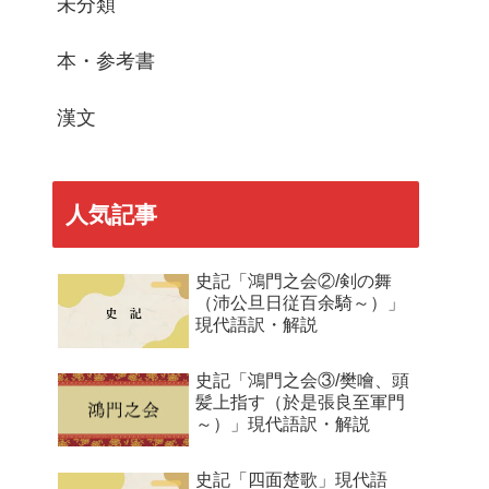
未分類
本・参考書
漢文
人気記事
史記「鴻門之会②/剣の舞
（沛公旦日従百余騎～）」
現代語訳・解説
史記「鴻門之会③/樊噲、頭
髪上指す（於是張良至軍門
～）」現代語訳・解説
史記「四面楚歌」現代語