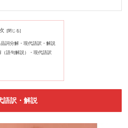
次
」品詞分解・現代語訳・解説
解（語句解説）・現代語訳
代語訳・解説