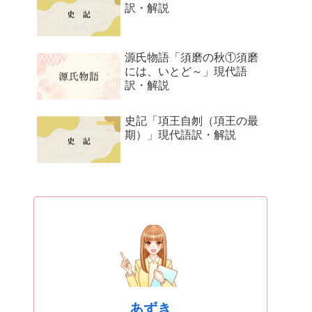
訳・解説
源氏物語「須磨の秋①須磨
には、いとど～」現代語
訳・解説
史記「項王自刎（項王の最
期）」現代語訳・解説
あずき