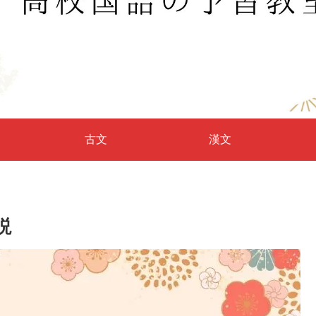
古文
漢文
説