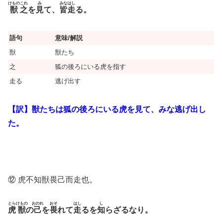
けもの
これ
み
みな
はし
獣
之
を
見
て、
皆
走
る。
語句
意味/解説
獣
獣たち
之
狐の後ろにいる虎を指す
走る
逃げ出す
【訳】獣たちは狐の後ろにいる虎を見て、みな逃げ出し
た。
⑫ 虎不知獣畏己而走也。
とら
けもの
おのれ
おそ
はし
し
虎
獣
の
己
を
畏
れて
走
るを
知
らざるなり。