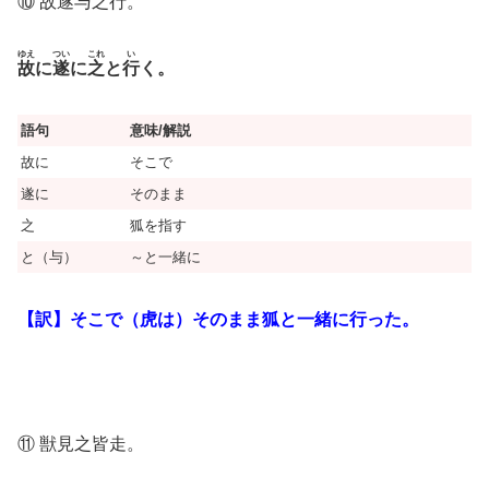
⑩ 故遂与之行。
ゆえ
つい
これ
い
故
に
遂
に
之
と
行
く。
語句
意味/解説
故に
そこで
遂に
そのまま
之
狐を指す
と（与）
～と一緒に
【訳】そこで（虎は）そのまま狐と一緒に行った。
⑪ 獣見之皆走。