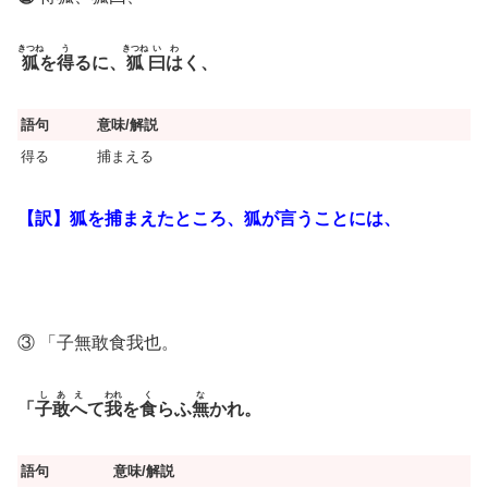
きつね
う
きつね
い
わ
狐
を
得
るに、
狐
曰
は
く、
語句
意味/解説
得る
捕まえる
【訳】狐を捕まえたところ、狐が言うことには、
③ 「子無敢食我也。
し
あ
え
われ
く
な
「
子
敢
へ
て
我
を
食
らふ
無
かれ。
語句
意味/解説