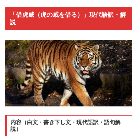
「借虎威（虎の威を借る）」現代語訳・解
説
内容（白文・書き下し文・現代語訳・語句解
説）