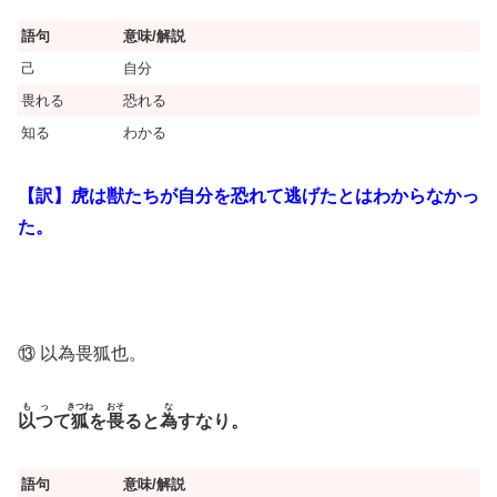
語句
意味/解説
己
自分
畏れる
恐れる
知る
わかる
【訳】虎は獣たちが自分を恐れて逃げたとはわからなかっ
た。
⑬ 以為畏狐也。
も
っ
きつね
おそ
な
以
つ
て
狐
を
畏
ると
為
すなり。
語句
意味/解説