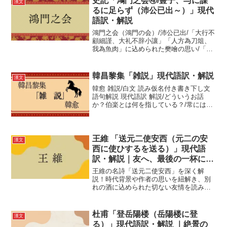
史記「鴻門之会④/豎子、与に謀
漢文
か。
るに足らず（沛公已出～）」現代
語訳・解説
鴻門之会（鴻門の会）/沛公已出/「大行不
顧細謹、大礼不辞小讓」「人方為刀俎、
我為魚肉」に込められた樊噲の思い/「度
我至軍中」の意図は？/献上品を受け取っ
た項王と范増/豎子とは？/曹無傷にとった
行動の理由は？
韓昌黎集「雑説」現代語訳・解説
漢文
韓愈 雑説/白文 読み仮名付き書き下し文
語句解説 現代語訳 解説/どういうお話
か？伯楽とは何を指している？/常には有
らず/得べからず/能はず
王維 「送元二使安西（元二の安
漢文
西に使ひするを送る）」現代語
訳・解説｜友へ、最後の一杯に込
めた尽きぬ名残惜しさ
王維の名詩「送元二使安西」を深く解
説！時代背景や作者の思いを紐解き、別
れの酒に込められた切ない友情を読み解
きます。
杜甫「登岳陽楼（岳陽楼に登
漢文
る）」現代語訳・解説 ｜絶景の