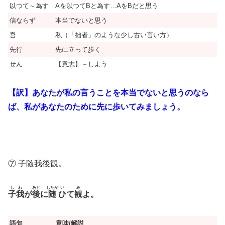
以つて～為す
Aを以つてBと為す…AをBだと思う
信ならず
本当でないと思う
吾
私（「拙者」のような少し古い言い方）
先行
先に立って歩く
せん
【意志】～しよう
【訳】あなたが私の言うことを本当でないと思うのなら
ば、私があなたのために先に歩いてみましょう。
⑦ 子随我後観。
し
わ
あと
したが
い
み
子
我
が
後
に
随
ひ
て
観
よ。
語句
意味/解説