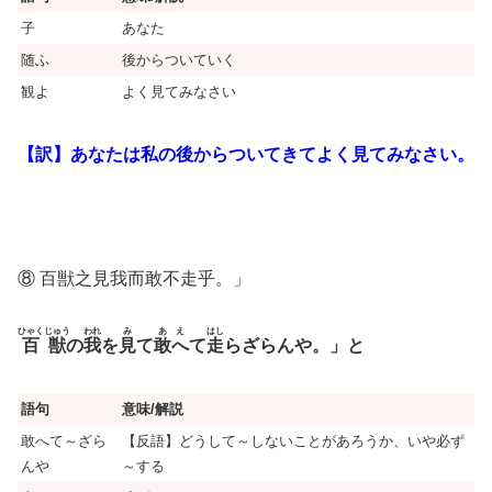
子
あなた
随ふ
後からついていく
観よ
よく見てみなさい
【訳】あなたは私の後からついてきてよく見てみなさい。
⑧ 百獣之見我而敢不走乎。」
ひゃくじゅう
われ
み
あ
え
はし
百獣
の
我
を
見
て
敢
へ
て
走
らざらんや。」と
語句
意味/解説
敢へて～ざら
【反語】どうして～しないことがあろうか、いや必ず
んや
～する