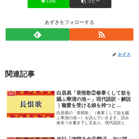
LINE
コピー
あずきをフォローする
あずき
関連記事
白居易「長恨歌②春寒くして欲を
漢文
賜ふ華清の池～」現代語訳・解説
｜寵愛を受ける娘を持つと…
白居易の「長恨歌」（春寒くして欲を賜
ふ華清の池～）を読んでいきます。読み
仮名つき書き下し文あり。現代語訳と語
句を解説します。天子の寵愛を受ける楊
貴妃。そんな寵愛を受ける娘を持つこと
で、その家族はどうなったのでしょう