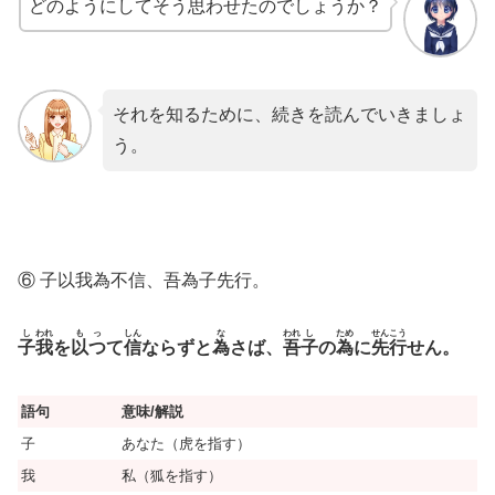
どのようにしてそう思わせたのでしょうか？
それを知るために、続きを読んでいきましょ
う。
⑥ 子以我為不信、吾為子先行。
し
われ
も
っ
しん
な
われ
し
ため
せんこう
子
我
を
以
つ
て
信
ならずと
為
さば、
吾
子
の
為
に
先行
せん。
語句
意味/解説
子
あなた（虎を指す）
我
私（狐を指す）