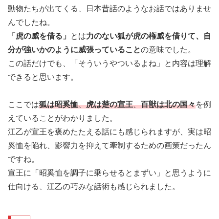
動物たちが出てくる、日本昔話のようなお話ではありませ
んでしたね。
「虎の威を借る」
とは
力のない狐が虎の権威を借りて、自
分が強いかのように威張っていること
の意味でした。
この話だけでも、「そういうやついるよね」と内容は理解
できると思います。
ここでは
狐は昭奚恤
、
虎は楚の宣王
、
百獣は北の国々
を例
えていることがわかりました。
江乙が宣王を褒めたたえる話にも感じられますが、実は昭
奚恤を陥れ、影響力を抑えて牽制するための画策だったん
ですね。
宣王に「昭奚恤を調子に乗らせるとまずい」と思うように
仕向ける、江乙の巧みな話術も感じられました。