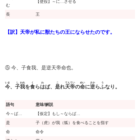
【使役】～に…させる
む
長
王
【訳】天帝が私に獣たちの王にならせたのです。
⑤ 今、子食我、是逆天帝命也。
いま
し
われ
く
わ
こ
てんてい
めい
さか
う
今
、
子
我
を
食
ら
は
ば、
是
れ
天帝
の
命
に
逆
ら
ふ
なり。
語句
意味/解説
今～ば…
【仮定】もし～ならば…
是
子（虎）が我（狐）を食べることを指す
命
命令