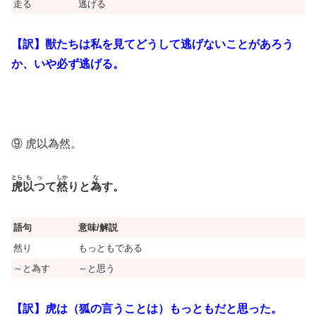
走る
逃げる
【訳】獣たちは私を見てどうして逃げないことがあろう
か、いや必ず逃げる。
⑨ 虎以為然。
とら
も
っ
しか
な
虎
以
つ
て
然
りと
為
す。
語句
意味/解説
然り
もっともである
～と為す
～と思う
【訳】虎は（狐の言うことは）もっともだと思った。