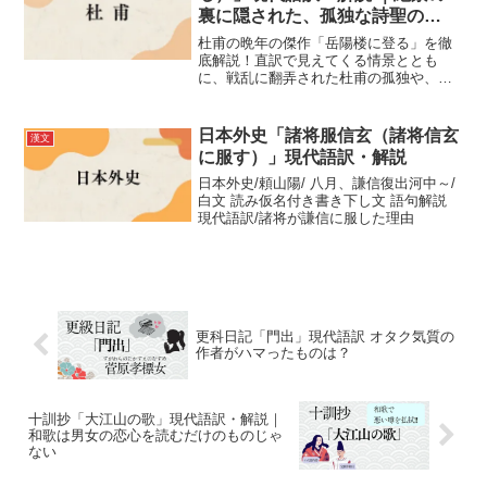
裏に隠された、孤独な詩聖の
「涙」と「祈り」を読み解く
杜甫の晩年の傑作「岳陽楼に登る」を徹
底解説！直訳で見えてくる情景ととも
に、戦乱に翻弄された杜甫の孤独や、絶
望の中でも失われなかった国家への憂い
を深く読み解きます。
日本外史「諸将服信玄（諸将信玄
漢文
に服す）」現代語訳・解説
日本外史/頼山陽/ 八月、謙信復出河中～/
白文 読み仮名付き書き下し文 語句解説
現代語訳/諸将が謙信に服した理由
更科日記「門出」現代語訳 オタク気質の
作者がハマったものは？
十訓抄「大江山の歌」現代語訳・解説｜
和歌は男女の恋心を読むだけのものじゃ
ない