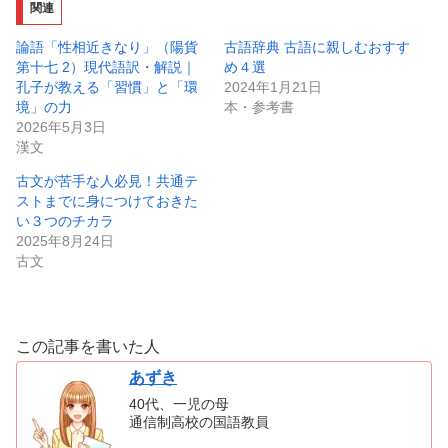
関連
論語「性相近きなり」（陽貨
古語辞典 古語に親しむおすす
第十七 2）現代語訳・解説｜
め４選
孔子が教える「習慣」と「環
2024年1月21日
境」の力
本・参考書
2026年5月3日
漢文
古文が苦手な人必見！共通テ
ストまでに身につけておきた
い３つのチカラ
2025年8月24日
古文
この記事を書いた人
あずき
40代、一児の母
通信制高校の国語教員