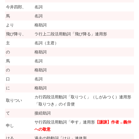
今井四郎、
名詞
馬
名詞
より
格助詞
飛び降り、
ラ行上二段活用動詞「飛び降る」連用形
主
名詞（主君）
の
格助詞
馬
名詞
の
格助詞
口
名詞
に
格助詞
カ行四段活用動詞「取りつく」（しがみつく）連用形
取りつい
「取りつき」のイ音便
て
接続助詞
サ行四段活用動詞「申す」連用形
【謙譲】作者→義仲
申し
への敬意
ける
過去の助動詞「けり」連体形