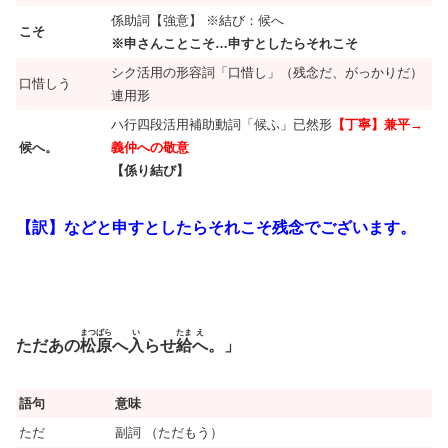
係助詞【強意】 ※結び：候へ
こそ
※申さんことこそ…申すとしたらそれこそ
シク活用の形容詞「口惜し」（残念だ、がっかりだ）
口惜しう
連用形
ハ行四段活用補助動詞「候ふ」已然形
【丁寧】兼平→
候へ。
義仲への敬意
【係り結び】
【訳】などと申すとしたらそれこそ残念でございます。
まつばら
い
たま
え
ただあの
松原
へ
入
らせ
給
へ
。」
語句
意味
ただ
副詞 （ただもう）