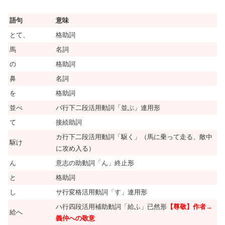
語句
意味
とて、
格助詞
馬
名詞
の
格助詞
鼻
名詞
を
格助詞
並べ
バ行下二段活用動詞「並ぶ」連用形
て
接続助詞
カ行下二段活用動詞「駆く」（馬に乗って走る、敵中
駆け
に攻め入る）
ん
意志の助動詞「ん」終止形
と
格助詞
し
サ行変格活用動詞「す」連用形
ハ行四段活用補助動詞「給ふ」已然形
【尊敬】作者→
給へ
義仲への敬意