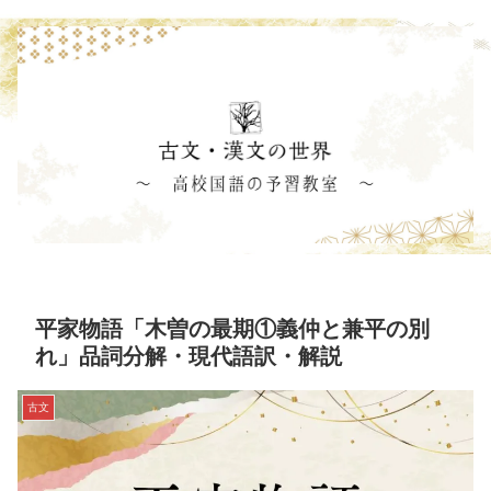
平家物語「木曽の最期①義仲と兼平の別
れ」品詞分解・現代語訳・解説
古文