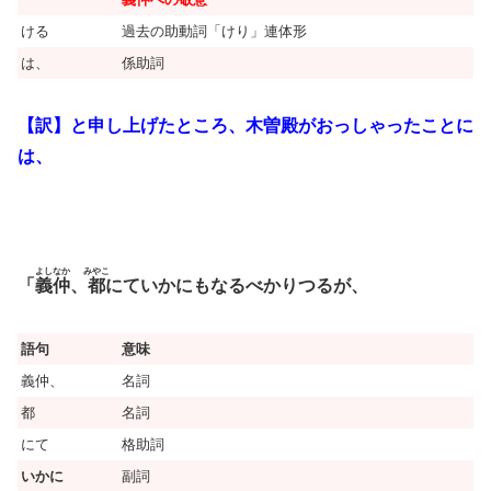
ける
過去の助動詞「けり」連体形
は、
係助詞
【訳】と申し上げたところ、木曽殿がおっしゃったことに
は、
よしなか
みやこ
「
義仲
、
都
にていかにもなるべかりつるが、
語句
意味
義仲、
名詞
都
名詞
にて
格助詞
いかに
副詞