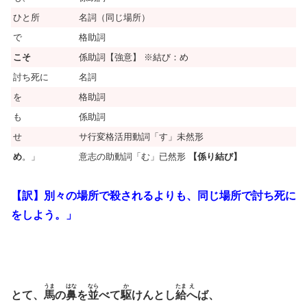
ひと所
名詞（同じ場所）
で
格助詞
こそ
係助詞【強意】 ※結び：め
討ち死に
名詞
を
格助詞
も
係助詞
せ
サ行変格活用動詞「す」未然形
め
。」
意志の助動詞「む」已然形
【係り結び】
【訳】別々の場所で殺されるよりも、同じ場所で討ち死に
をしよう。」
うま
はな
なら
か
たま
え
とて、
馬
の
鼻
を
並
べて
駆
けんとし
給
へ
ば、