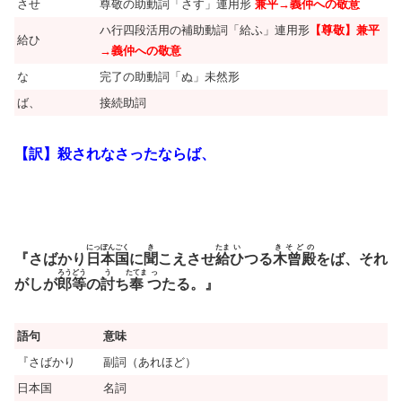
させ
尊敬の助動詞「さす」連用形
兼平→義仲への敬意
ハ行四段活用の補助動詞「給ふ」連用形
【尊敬】兼平
給ひ
→義仲への敬意
な
完了の助動詞「ぬ」未然形
ば、
接続助詞
【訳】殺されなさったならば、
にっぽんごく
き
たま
い
きそどの
『さばかり
日本国
に
聞
こえさせ
給
ひ
つる
木曾殿
をば、それ
ろうどう
う
たてま
っ
がしが
郎等
の
討
ち
奉
つ
たる。』
語句
意味
『さばかり
副詞（あれほど）
日本国
名詞