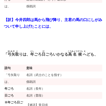
は、
係助詞
【訳】今井四郎は馬から飛び降り、主君の馬の口にしがみ
ついて申し上げたことには、
ゆみや
と
とし
ひ
こうみょう
そうら
え
「
弓矢
取
りは、
年
ごろ
日
ごろいかなる
高名
候
へ
ども、
語句
意味
「弓矢取り
名詞（武士のことを指す）
は、
係助詞
年ごろ
名詞（長年）
日ごろ
名詞（普段）
※年ごろ日ご
【連語】常日頃