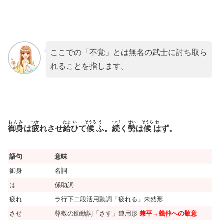
ここでの「不覚」とは無名の武士に討ち取ら
れることを指します。
おんみ
つか
たま
い
そうろ
う
つづ
せい
そうら
わ
御身
は
疲
れさせ
給
ひ
て
候
ふ
。
続
く
勢
は
候
は
ず。
語句
意味
御身
名詞
は
係助詞
疲れ
ラ行下二段活用動詞「疲れる」未然形
させ
尊敬の助動詞「さす」連用形
兼平→義仲への敬意