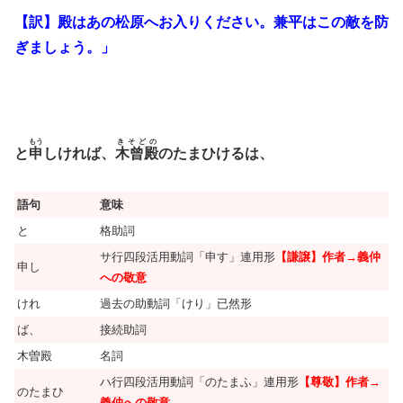
【訳】殿はあの松原へお入りください。兼平はこの敵を防
ぎましょう。」
もう
きそどの
と
申
しければ、
木曾殿
のたまひけるは、
語句
意味
と
格助詞
サ行四段活用動詞「申す」連用形
【謙譲】作者→義仲
申し
への敬意
けれ
過去の助動詞「けり」已然形
ば、
接続助詞
木曽殿
名詞
ハ行四段活用動詞「のたまふ」連用形
【尊敬】作者→
のたまひ
義仲への敬意