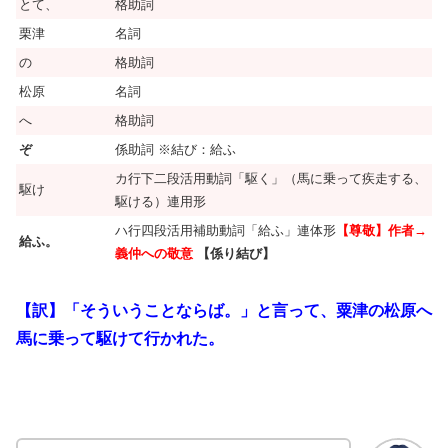
とて、
格助詞
栗津
名詞
の
格助詞
松原
名詞
へ
格助詞
ぞ
係助詞 ※結び：給ふ
カ行下二段活用動詞「駆く」（馬に乗って疾走する、
駆け
駆ける）連用形
ハ行四段活用補助動詞「給ふ」連体形
【尊敬】作者→
給ふ。
義仲への敬意
【係り結び】
【訳】「そういうことならば。」と言って、粟津の松原へ
馬に乗って駆けて行かれた。