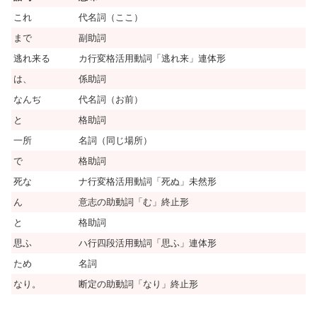
これ
代名詞（ここ）
まで
副助詞
逃れ来る
カ行変格活用動詞「逃れ来」連体形
は、
係助詞
なんぢ
代名詞（お前）
と
格助詞
一所
名詞（同じ場所）
で
格助詞
死な
ナ行変格活用動詞「死ぬ」未然形
ん
意志の助動詞「む」終止形
と
格助詞
思ふ
ハ行四段活用動詞「思ふ」連体形
ため
名詞
なり。
断定の助動詞「なり」終止形