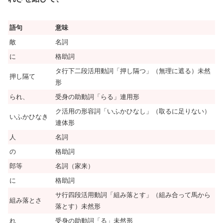
語句
意味
敵
名詞
に
格助詞
タ行下二段活用動詞「押し隔つ」（無理に遮る）未然
押し隔て
形
られ、
受身の助動詞「らる」連用形
ク活用の形容詞「いふかひなし」（取るに足りない）
いふかひなき
連体形
人
名詞
の
格助詞
郎等
名詞（家来）
に
格助詞
サ行四段活用動詞「組み落とす」（組み合って馬から
組み落とさ
落とす）未然形
れ
受身の助動詞「る」未然形