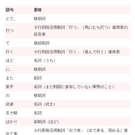
語句
意味
とて、
格助詞
タ行四段活用動詞「打つ」（馬にむち打つ）連用形の
打つ
促音便
て
接続助詞
行く
カ行四段活用動詞「行く」（進んで行く）連体形
ほど
名詞（うち）
に、
格助詞
また
副詞
新手
名詞（まだ戦闘に参加していない軍勢のこと）
の
格助詞
武者
名詞（武士）
五十騎
名詞
ばかり
副助詞（ほど）
カ行変格活用動詞「出で来」（出て来る、現れる）連
出て来