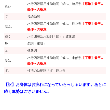
ハ行四段活用補助動詞「給ふ」連用形
【尊敬】兼平→
給ひ
義仲への敬意
て
接続助詞
ハ行四段活用補助動詞「候ふ」終止形
【丁寧】兼平→
候ふ。
義仲への敬意
続く
ハ行四段活用動詞「続く」連体形
勢
名詞（軍勢）
は
係助詞
ハ行四段活用補助動詞「候ふ」未然形
【丁寧】兼平→
候は
義仲への敬意
ず。
打消の助動詞「ず」終止形
【訳】お身体はお疲れになっていらっしゃいます。あとに
続く軍勢はございません。