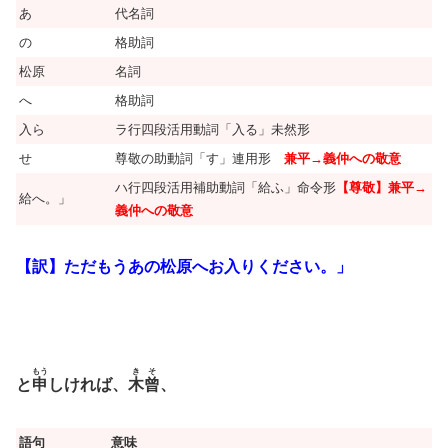
あ
代名詞
の
格助詞
松原
名詞
へ
格助詞
入ら
ラ行四段活用動詞「入る」未然形
せ
尊敬の助動詞「す」連用形
兼平→義仲への敬意
ハ行四段活用補助動詞「給ふ」命令形
【尊敬】兼平→
給へ。」
義仲への敬意
【訳】ただもうあの松原へお入りください。」
もう
きそ
と
申
しければ、
木曾
、
語句
意味