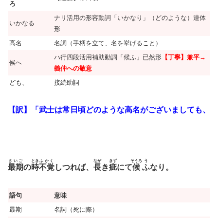
ろ
ナリ活用の形容動詞「いかなり」（どのような）連体
いかなる
形
高名
名詞（手柄を立て、名を挙げること）
ハ行四段活用補助動詞「候ふ」已然形
【丁寧】兼平→
候へ
義仲への敬意
ども、
接続助詞
【訳】「武士は常日頃どのような高名がございましても、
さいご
とき
ふかく
なが
きず
そうろ
う
最期
の
時
不覚
しつれば、
長
き
疵
にて
候
ふ
なり。
語句
意味
最期
名詞（死に際）