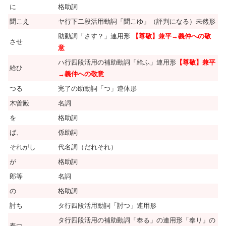
に
格助詞
聞こえ
ヤ行下二段活用動詞「聞こゆ」（評判になる）未然形
助動詞「さす？」連用形
【尊敬】兼平→義仲への敬
させ
意
ハ行四段活用の補助動詞「給ふ」連用形
【尊敬】兼平
給ひ
→義仲への敬意
つる
完了の助動詞「つ」連体形
木曽殿
名詞
を
格助詞
ば、
係助詞
それがし
代名詞（だれそれ）
が
格助詞
郎等
名詞
の
格助詞
討ち
タ行四段活用動詞「討つ」連用形
タ行四段活用の補助動詞「奉る」の連用形「奉り」の
奉つ