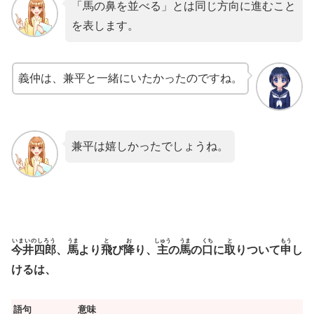
「馬の鼻を並べる」とは同じ方向に進むこと
を表します。
義仲は、兼平と一緒にいたかったのですね。
兼平は嬉しかったでしょうね。
いまいのしろう
うま
と
お
しゅう
うま
くち
と
もう
今井四郎
、
馬
より
飛
び
降
り、
主
の
馬
の
口
に
取
りついて
申
し
けるは、
語句
意味