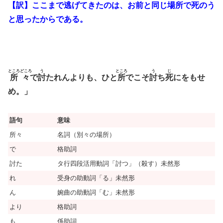
【訳】ここまで逃げてきたのは、お前と同じ場所で死のう
と思ったからである。
ところどころ
う
ところ
う
じ
所々
で
討
たれんよりも、ひと
所
でこそ
討
ち
死
にをもせ
め。」
語句
意味
所々
名詞（別々の場所）
で
格助詞
討た
タ行四段活用動詞「討つ」（殺す）未然形
れ
受身の助動詞「る」未然形
ん
婉曲の助動詞「む」未然形
より
格助詞
も、
係助詞