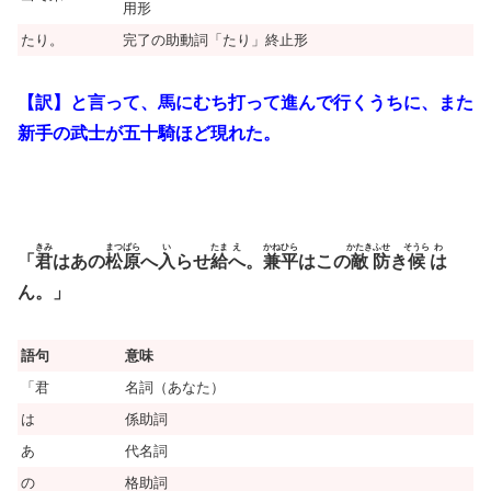
用形
たり。
完了の助動詞「たり」終止形
【訳】と言って、馬にむち打って進んで行くうちに、また
新手の武士が五十騎ほど現れた。
きみ
まつばら
い
たま
え
かねひら
かたき
ふせ
そうら
わ
「
君
はあの
松原
へ
入
らせ
給
へ
。
兼平
はこの
敵
防
き
候
は
ん。」
語句
意味
「君
名詞（あなた）
は
係助詞
あ
代名詞
の
格助詞