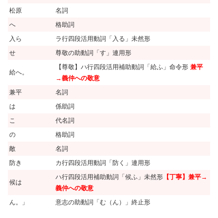
松原
名詞
へ
格助詞
入ら
ラ行四段活用動詞「入る」未然形
せ
尊敬の助動詞「す」連用形
【尊敬】ハ行四段活用補助動詞「給ふ」命令形
兼平
給へ。
→義仲への敬意
兼平
名詞
は
係助詞
こ
代名詞
の
格助詞
敵
名詞
防き
カ行四段活用動詞「防く」連用形
ハ行四段活用補助動詞「候ふ」未然形
【丁寧】兼平→
候は
義仲への敬意
ん。」
意志の助動詞「む（ん）」終止形