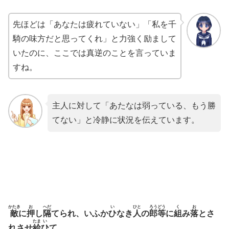
先ほどは「あなたは疲れていない」「私を千
騎の味方だと思ってくれ」と力強く励まして
いたのに、ここでは真逆のことを言っていま
すね。
主人に対して「あたなは弱っている、もう勝
てない」と冷静に状況を伝えています。
かたき
お
へだ
い
ひと
ろうどう
く
お
敵
に
押
し
隔
てられ、いふか
ひ
なき
人
の
郎等
に
組
み
落
とさ
たま
い
れさせ
給
ひ
て、