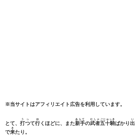
※当サイトはアフィリエイト広告を利用しています。
うっ
ゆ
あらて
むしゃ
ごじゅっき
い
とて、
打つ
て
行
くほどに、また
新手
の
武者
五十騎
ばかり
出
き
で
来
たり。