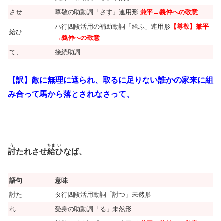
させ
尊敬の助動詞「さす」連用形
兼平→義仲への敬意
ハ行四段活用の補助動詞「給ふ」連用形
【尊敬】兼平
給ひ
→義仲への敬意
て、
接続助詞
【訳】敵に無理に遮られ、取るに足りない誰かの家来に組
み合って馬から落とされなさって、
う
たま
い
討
たれさせ
給
ひ
なば、
語句
意味
討た
タ行四段活用動詞「討つ」未然形
れ
受身の助動詞「る」未然形