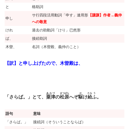
と
格助詞
サ行四段活用動詞「申す」連用形
【謙譲】作者→義仲
申し
への敬意
けれ
過去の助動詞「けり」已然形
ば、
接続助詞
木曽、
名詞（木曽殿、義仲のこと）
【訳】と申し上げたので、木曽殿は、
あわづ
まつばら
か
たも
う
「さらば。」とて、
粟津
の
松原
へぞ
駆
け
給
ふ
。
語句
意味
「さらば。」
接続詞（そういうことならば）