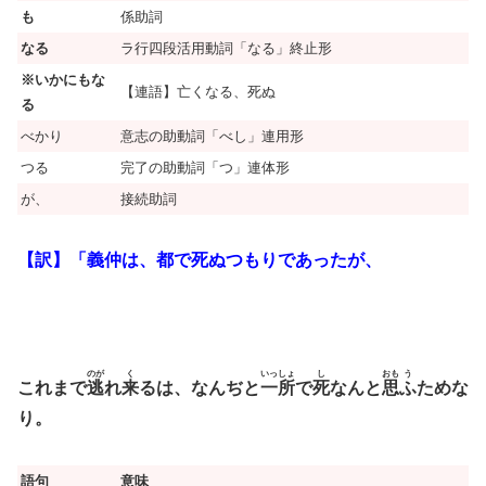
も
係助詞
なる
ラ行四段活用動詞「なる」終止形
※いかにもな
【連語】亡くなる、死ぬ
る
べかり
意志の助動詞「べし」連用形
つる
完了の助動詞「つ」連体形
が、
接続助詞
【訳】「義仲は、都で死ぬつもりであったが、
のが
く
いっしょ
し
おも
う
これまで
逃
れ
来
るは、なんぢと
一所
で
死
なんと
思
ふ
ためな
り。
語句
意味