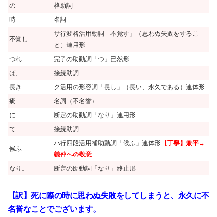
の
格助詞
時
名詞
サ行変格活用動詞「不覚す」（思わぬ失敗をするこ
不覚し
と）連用形
つれ
完了の助動詞「つ」已然形
ば、
接続助詞
長き
ク活用の形容詞「長し」（長い、永久である）連体形
疵
名詞（不名誉）
に
断定の助動詞「なり」連用形
て
接続助詞
ハ行四段活用補助動詞「候ふ」連体形
【丁寧】兼平→
候ふ
義仲への敬意
なり。
断定の助動詞「なり」終止形
【訳】死に際の時に思わぬ失敗をしてしまうと、永久に不
名誉なことでございます。